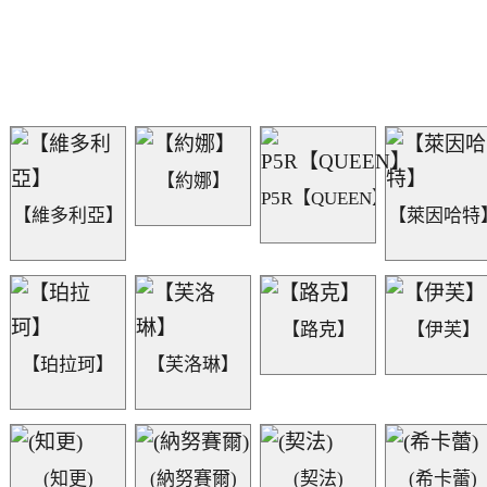
【約娜】
P5R【QUEEN】
【維多利亞】
【萊因哈特
【路克】
【伊芙】
【珀拉珂】
【芙洛琳】
(知更)
(納努賽爾)
(契法)
(希卡蕾)