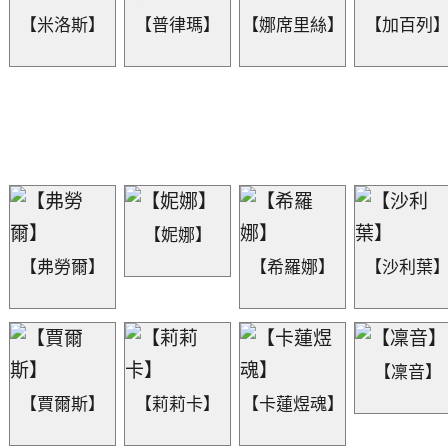
【米洛斯】
【普律瑪】
【娜席里絲】
【加百列
【妮娜】
【弗勞爾】
【希羅娜】
【沙利葉
【凜音】
【賈爾斯】
【莉莉卡】
【卡蓮煜魂】