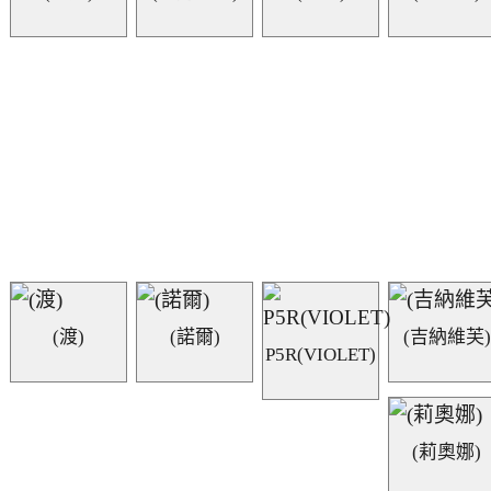
(渡)
(諾爾)
(吉納維芙)
P5R(VIOLET)
(莉奧娜)