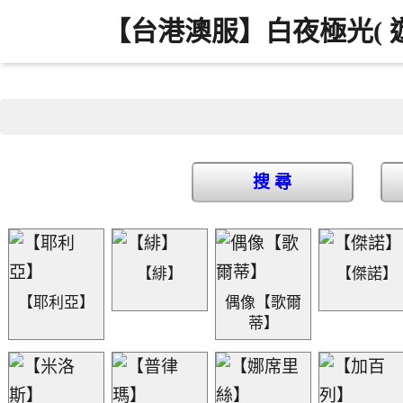
【台港澳服】白夜極光( 
搜 尋
【緋】
【傑諾】
【耶利亞】
偶像【歌爾
蒂】