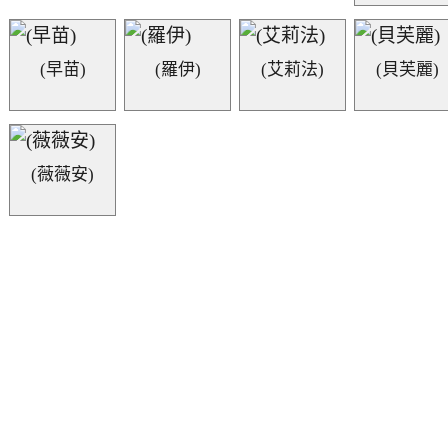
(早苗)
(羅伊)
(艾莉法)
(貝芙麗)
(薇薇安)