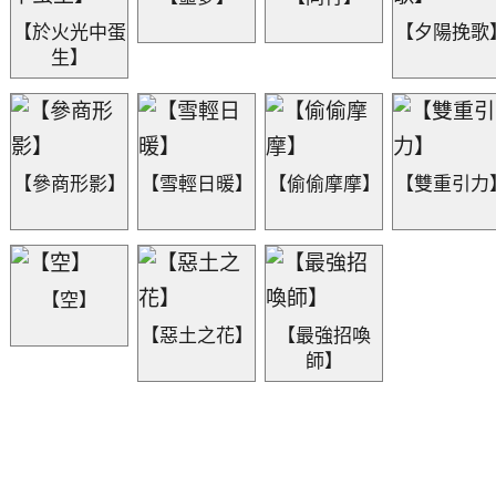
【於火光中蛋
【夕陽挽歌
生】
【參商形影】
【雪輕日暖】
【偷偷摩摩】
【雙重引力
【空】
【惡土之花】
【最強招喚
師】