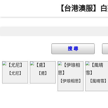
【台港澳服】白
搜 尋
【尤尼】
【鳶】
【伊琅相思】
【風晴雪