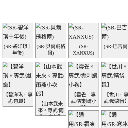
(SR-碧洋琪十
(SR-貝爾飛格
(SR-
(SR-巴吉爾
年後)
爾)
XANXUS)
【碧洋琪。專
【雲雀。專
【世川。
武/嵐蠍】
武/雲刺蝟小
武/晴袋鼠
【山本武未
卷】
來。專武/雨
燕小次郎】