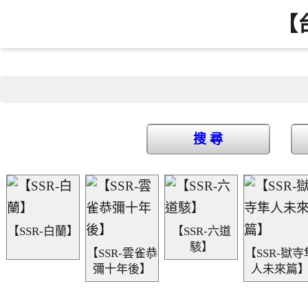
【
搜 尋
【SSR-白蘭】
【SSR-六道
駭】
【SSR-雲雀恭
【SSR-獄寺
彌十年後】
人未來篇